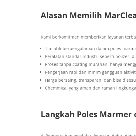
Alasan Memilih MarClea
Kami berkomitmen memberikan layanan terbai
Tim ahli berpengalaman dalam poles marmer
Peralatan standar industri seperti polizer ,
Proses tanpa coating murahan, hanya mengg
Pengerjaan rapi dan minim gangguan aktivi
Harga bersaing, transparan, dan bisa dises
Chemmical yang aman dan ramah lingkung
Langkah Poles Marmer 
1
. Pembersihan awal dari kotoran, debu, dan s