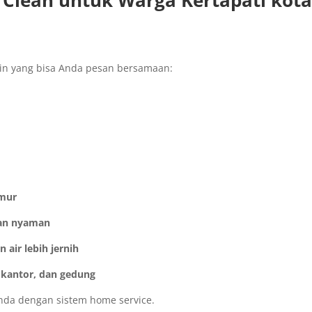
lean untuk Warga Kertapati kot
ain yang bisa Anda pesan bersamaan:
amur
 dan nyaman
air lebih jernih
 kantor, dan gedung
Anda dengan sistem home service.