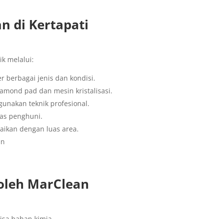
n di Kertapati
k melalui:
 berbagai jenis dan kondisi.
diamond pad dan mesin kristalisasi.
unakan teknik profesional.
tas penghuni.
uaikan dengan luas area.
an
oleh MarClean
isa bahan kimia.