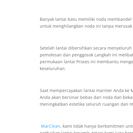
Banyak lantai batu memiliki noda membandel 
untuk menghilangkan noda ini tanpa merusak l
Setelah lantai dibersihkan secara menyeluruh
pemolesan dan penggosok Langkah ini meliba
permukaan lantai Proses ini membantu mengem
keseluruhan.
Saat mempercayakan lantai marmer Anda ke M
Anda akan bersinar bebas dari noda dan beka
meningkatkan estetika seluruh ruangan dan m
MarClean
, kami tidak hanya berkomitmen un
perbaikan lantai keramik, tetapi kami juga b