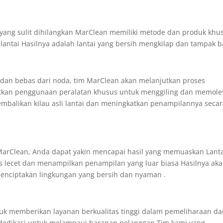
yang sulit dihilangkan MarClean memiliki metode dan produk khu
antai Hasilnya adalah lantai yang bersih mengkilap dan tampak b
 dan bebas dari noda, tim MarClean akan melanjutkan proses
tkan penggunaan peralatan khusus untuk menggiling dan memole
balikan kilau asli lantai dan meningkatkan penampilannya seca
arClean, Anda dapat yakin mencapai hasil yang memuaskan Lant
s lecet dan menampilkan penampilan yang luar biasa Hasilnya ak
enciptakan lingkungan yang bersih dan nyaman .
tuk memberikan layanan berkualitas tinggi dalam pemeliharaan d
erdedikasi untuk melampaui harapan pelanggan Tim kami yang