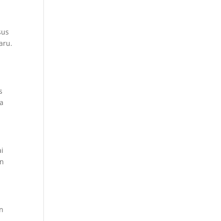
sus
aru.
s
ra
ai
an
an