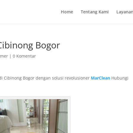
Home
Tentang Kami
Layanan
Cibinong Bogor
rmer
|
0 Komentar
di Cibinong Bogor dengan solusi revolusioner
MarClean
Hubungi