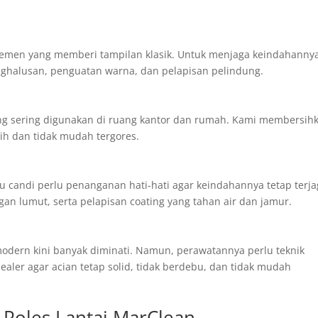
emen yang memberi tampilan klasik. Untuk menjaga keindahanny
ghalusan, penguatan warna, dan pelapisan pelindung.
yang sering digunakan di ruang kantor dan rumah. Kami membersih
sih dan tidak mudah tergores.
u candi perlu penanganan hati-hati agar keindahannya tetap terja
n lumut, serta pelapisan coating yang tahan air dan jamur.
modern kini banyak diminati. Namun, perawatannya perlu teknik
ler agar acian tetap solid, tidak berdebu, dan tidak mudah
 Poles Lantai MarClean