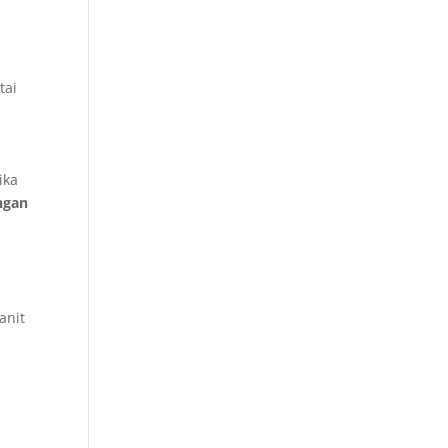
tai
ika
ngan
anit