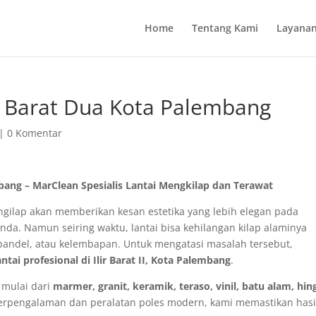
Home
Tentang Kami
Layanan
lir Barat Dua Kota Palembang
|
0 Komentar
embang – MarClean Spesialis Lantai Mengkilap dan Terawat
gilap akan memberikan kesan estetika yang lebih elegan pada
da. Namun seiring waktu, lantai bisa kehilangan kilap alaminya
andel, atau kelembapan. Untuk mengatasi masalah tersebut,
ntai profesional di Ilir Barat II, Kota Palembang
.
i mulai dari
marmer, granit, keramik, teraso, vinil, batu alam, hin
erpengalaman dan peralatan poles modern, kami memastikan hasi